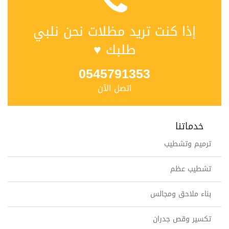
إذا كنت تريد مظلات نحن نلبي
طلبك ♥
0545791353
اتصل الآن
خدماتنا
ترميم وتشطيب
تشطيب عظم
بناء ملاحق ومجالس
تكسير وقص جدران