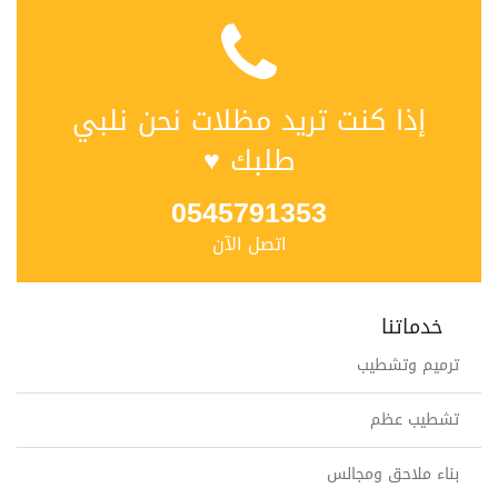
إذا كنت تريد مظلات نحن نلبي
طلبك ♥
0545791353
اتصل الآن
خدماتنا
ترميم وتشطيب
تشطيب عظم
بناء ملاحق ومجالس