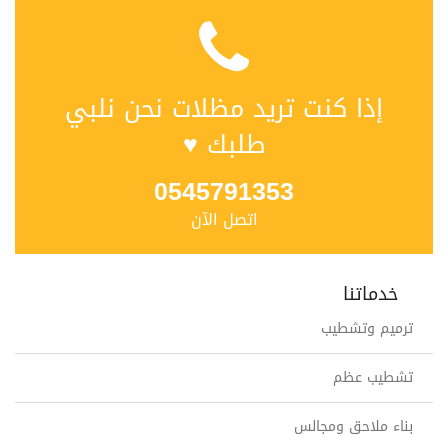
إذا كنت تريد مظلات نحن نلبي
طلبك ♥
0545791353
اتصل الآن
خدماتنا
ترميم وتشطيب
تشطيب عظم
بناء ملاحق ومجالس