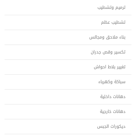
ترميم وتشطيب
تشطيب عظم
بناء ملاحق ومجالس
تكسير وقص جدران
تغيير بلاط احواش
سباكة وكهرباء
دهانات داخلية
دهانات خارجية
ديكورات الجبس