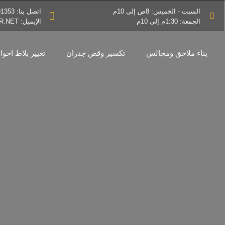
السبت - الخميس: 8ص إلى 10م
اتصل بنا: 0545791353
الجمعة: 1:30م إلى 10م
الإيميل: INFO@THEBESTDESIGNER.NET
بناء ملاحق ومجالس
تكسير وقص جدران
تغيير بلاط احو