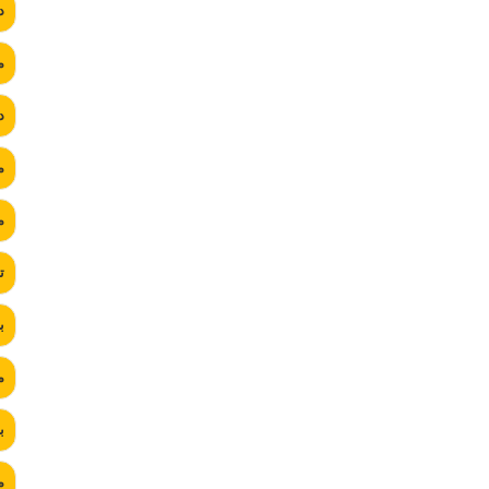
د
م
د
م
م
ت
ب
م
ب
م