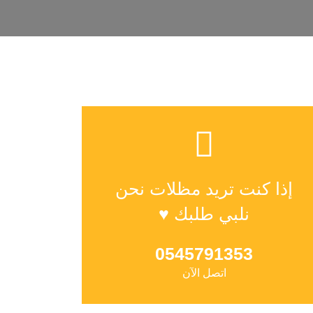
إذا كنت تريد مظلات نحن
نلبي طلبك ♥
0545791353
اتصل الآن