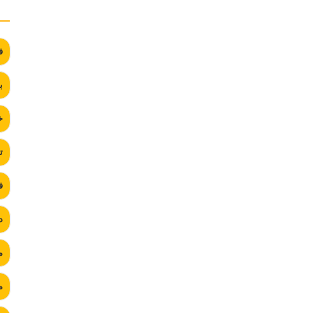
ف
ب
خ
ت
ف
د
م
م