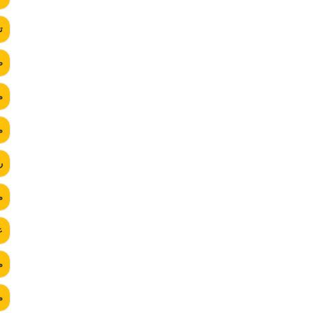
ت
ص
م
م
ر
م
ع
م
م