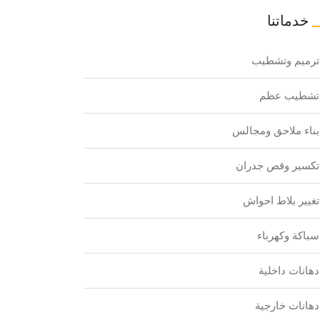
خدماتنا
ترميم وتشطيب
تشطيب عظم
بناء ملاحق ومجالس
تكسير وقص جدران
تغيير بلاط احواش
سباكة وكهرباء
دهانات داخلية
دهانات خارجية