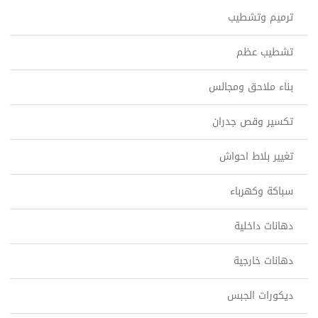
ترميم وتشطيب
تشطيب عظم
بناء ملاحق ومجالس
تكسير وقص جدران
تغيير بلاط احواش
سباكة وكهرباء
دهانات داخلية
دهانات خارجية
ديكورات الجبس