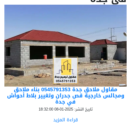
مقاول ملاحق جدة 0545791353 بناء ملاحق
ومجالس خارجية قص جدران وتغيير بلاط أحواش
في جدة
تاريخ النشر: 2025-01-08 18:32:00
قراءة المزيد