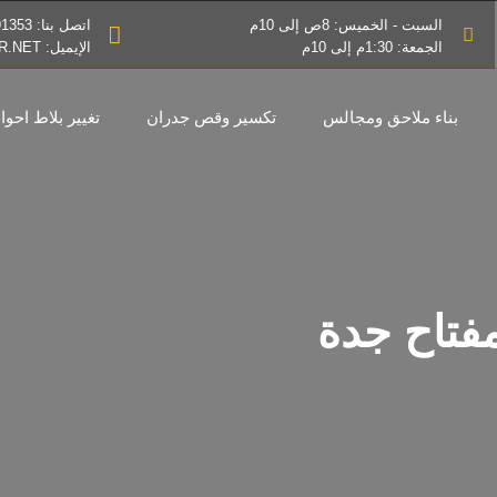
السبت - الخميس: 8ص إلى 10م
اتصل بنا: 0545791353
الجمعة: 1:30م إلى 10م
الإيميل: INFO@THEBESTDESIGNER.NET
بناء ملاحق ومجالس
تكسير وقص جدران
تغيير بلاط احو
فتاح جدة