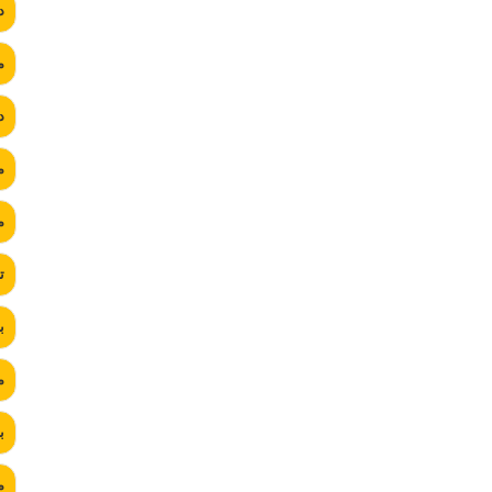
د
م
د
م
م
ت
ب
م
ب
م