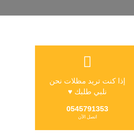
إذا كنت تريد مظلات نحن
نلبي طلبك ♥
0545791353
اتصل الآن