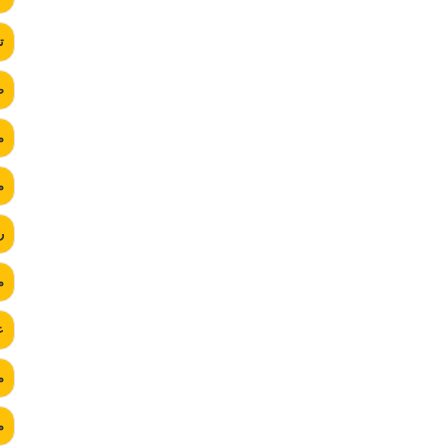
ت
ص
م
م
ر
م
ع
م
م