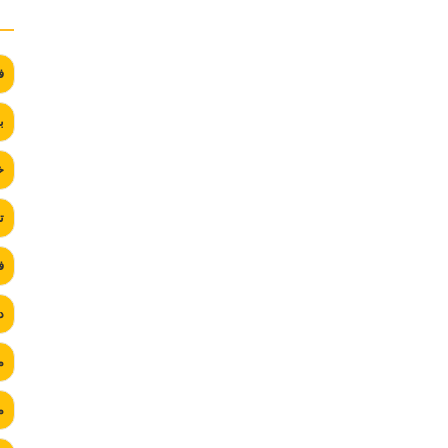
ف
ب
خ
ت
ف
د
م
م