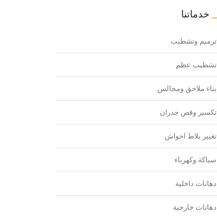
خدماتنا
ترميم وتشطيب
تشطيب عظم
بناء ملاحق ومجالس
تكسير وقص جدران
تغيير بلاط احواش
سباكة وكهرباء
دهانات داخلية
دهانات خارجية