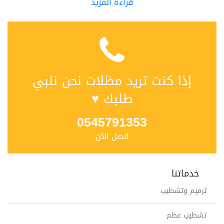
قراءة المزيد
إذا كنت تريد مظلات نحن نلبي
طلبك ♥
0545791353
اتصل الآن
خدماتنا
ترميم وتشطيب
تشطيب عظم