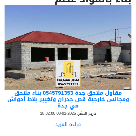
مقاول ملاحق جدة 0545791353 بناء ملاحق
ومجالس خارجية قص جدران وتغيير بلاط أحواش
في جدة
تاريخ النشر: 2025-01-08 18:32:00
قراءة المزيد