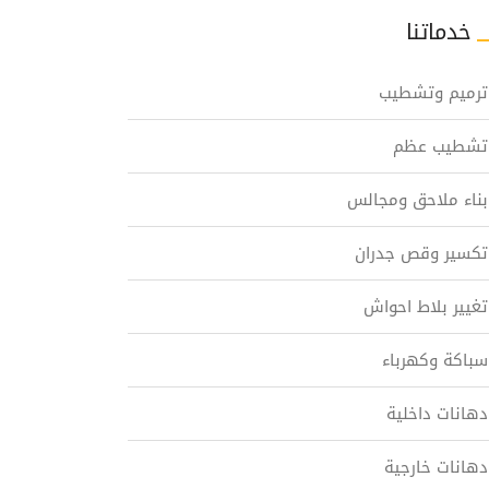
خدماتنا
ترميم وتشطيب
تشطيب عظم
بناء ملاحق ومجالس
تكسير وقص جدران
تغيير بلاط احواش
سباكة وكهرباء
دهانات داخلية
دهانات خارجية