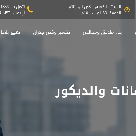
السبت - الخميس: 8ص إلى 10م
اتصل بنا: 0545791353
الجمعة: 1:30م إلى 10م
الإيميل: INFO@THEBESTDESIGNER.NET
بناء ملاحق ومجالس
تكسير وقص جدران
تغيير بلاط
نات والديكور