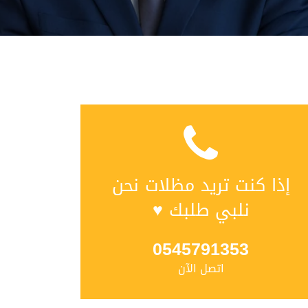
إذا كنت تريد مظلات نحن
نلبي طلبك ♥
0545791353
اتصل الآن