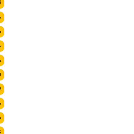
أ
م
م
د
خ
ا
3
م
م
ت