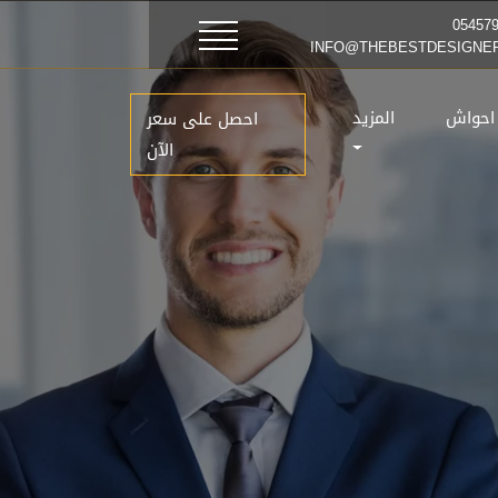
 احواش
المزيد
احصل على سعر
الآن