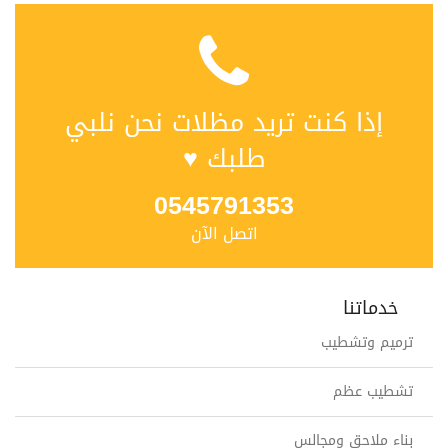
إذا كنت تريد مظلات نحن نلبي
طلبك ♥
0545791353
اتصل الآن
خدماتنا
ترميم وتشطيب
تشطيب عظم
بناء ملاحق ومجالس