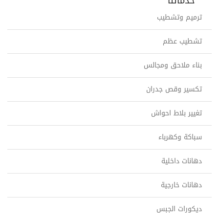
خدماتنا
ترميم وتشطيب
تشطيب عظم
بناء ملاحق ومجالس
تكسير وقص جدران
تغيير بلاط احواش
سباكة وكهرباء
دهانات داخلية
دهانات خارجية
ديكورات الجبس