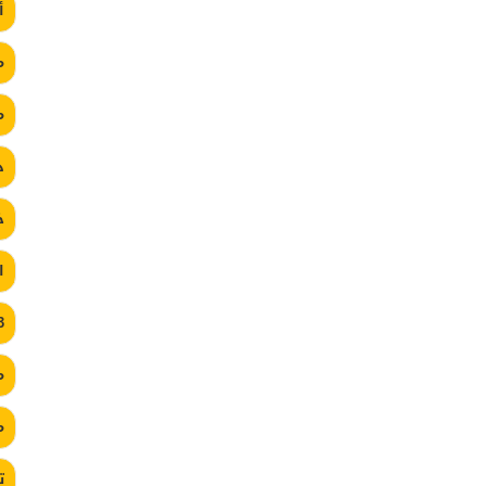
أ
م
م
د
خ
ا
3
م
م
ت