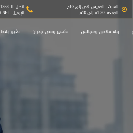
السبت - الخميس: 8ص إلى 10م
اتصل بنا: 0545791353
الجمعة: 1:30م إلى 10م
الإيميل: INFO@THEBESTDESIGNER.NET
بناء ملاحق ومجالس
تكسير وقص جدران
تغيير بلاط