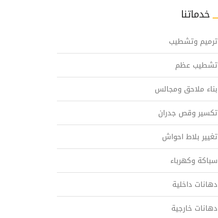
خدماتنا
ترميم وتشطيب
تشطيب عظم
بناء ملاحق ومجالس
تكسير وقص جدران
تغيير بلاط احواش
سباكة وكهرباء
دهانات داخلية
دهانات خارجية