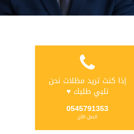
إذا كنت تريد مظلات نحن
نلبي طلبك ♥
0545791353
اتصل الآن