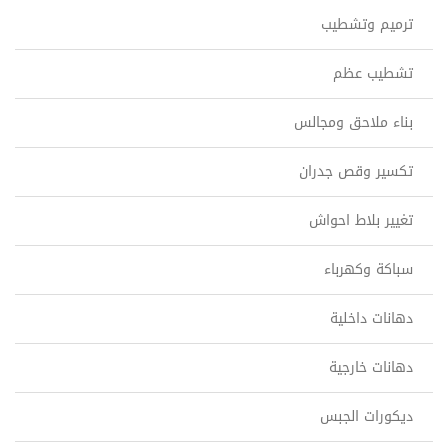
ترميم وتشطيب
تشطيب عظم
بناء ملاحق ومجالس
تكسير وقص جدران
تغيير بلاط احواش
سباكة وكهرباء
دهانات داخلية
دهانات خارجية
ديكورات الجبس