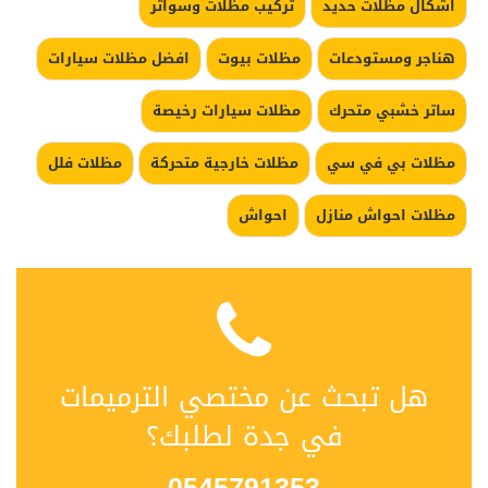
اشكال مظلات حديد
تركيب مظلات وسواتر
هناجر ومستودعات
مظلات بيوت
افضل مظلات سيارات
ساتر خشبي متحرك
مظلات سيارات رخيصة
مظلات بي في سي
مظلات خارجية متحركة
مظلات فلل
مظلات احواش منازل
احواش
هل تبحث عن مختصي الترميمات
في جدة لطلبك؟
0545791353