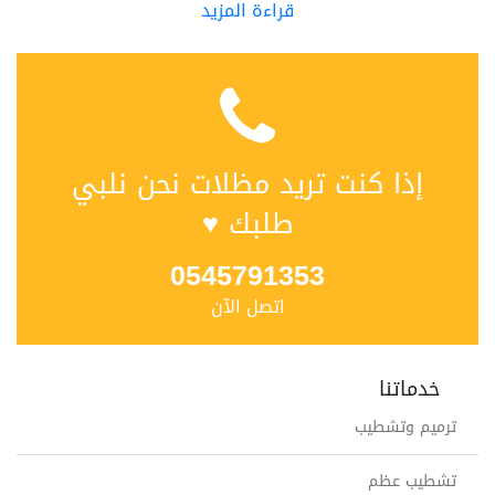
قراءة المزيد
إذا كنت تريد مظلات نحن نلبي
طلبك ♥
0545791353
اتصل الآن
خدماتنا
ترميم وتشطيب
تشطيب عظم