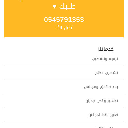
طلبك ♥
0545791353
اتصل الآن
خدماتنا
ترميم وتشطيب
تشطيب عظم
بناء ملاحق ومجالس
تكسير وقص جدران
تغيير بلاط احواش