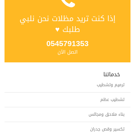
إذا كنت تريد مظلات نحن نلبي
طلبك ♥
0545791353
اتصل الآن
خدماتنا
ترميم وتشطيب
تشطيب عظم
بناء ملاحق ومجالس
تكسير وقص جدران