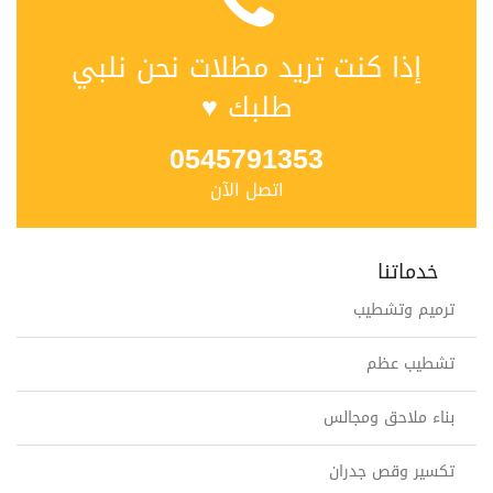
إذا كنت تريد مظلات نحن نلبي
طلبك ♥
0545791353
اتصل الآن
خدماتنا
ترميم وتشطيب
تشطيب عظم
بناء ملاحق ومجالس
تكسير وقص جدران