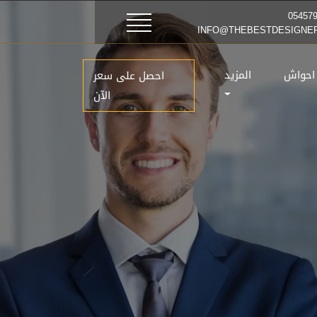
 احواش
المزيد
احصل على سعر
الآن