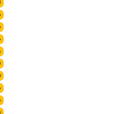
أ
م
م
د
خ
ا
3
م
م
ت