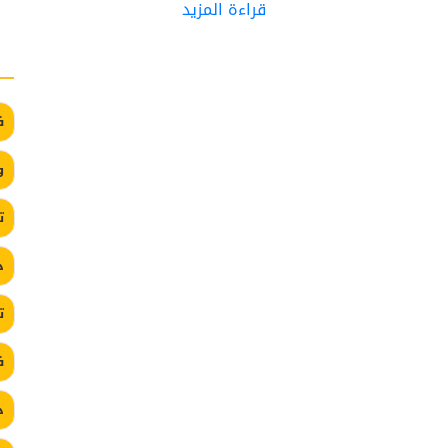
قراءة المزيد
ف
و
ت
د
ت
ف
د