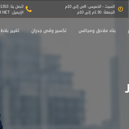
السبت - الخميس: 8ص إلى 10م
اتصل بنا: 0545791353
الجمعة: 1:30م إلى 10م
الإيميل: INFO@THEBESTDESIGNER.NET
بناء ملاحق ومجالس
تكسير وقص جدران
تغيير بلاط