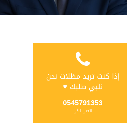
إذا كنت تريد مظلات نحن
نلبي طلبك ♥
0545791353
اتصل الآن