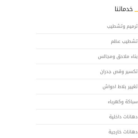
خدماتنا
ترميم وتشطيب
تشطيب عظم
بناء ملاحق ومجالس
تكسير وقص جدران
تغيير بلاط احواش
سباكة وكهرباء
دهانات داخلية
دهانات خارجية