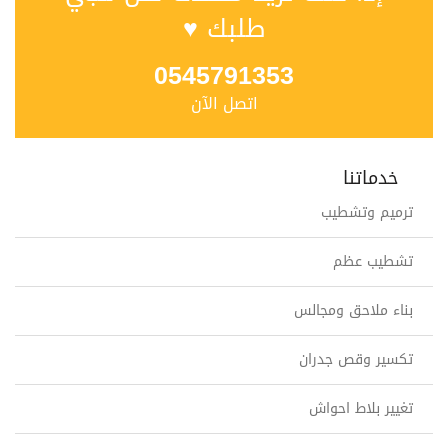
طلبك ♥
0545791353
اتصل الآن
خدماتنا
ترميم وتشطيب
تشطيب عظم
بناء ملاحق ومجالس
تكسير وقص جدران
تغيير بلاط احواش