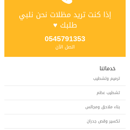
إذا كنت تريد مظلات نحن نلبي
طلبك ♥
0545791353
اتصل الآن
خدماتنا
ترميم وتشطيب
تشطيب عظم
بناء ملاحق ومجالس
تكسير وقص جدران