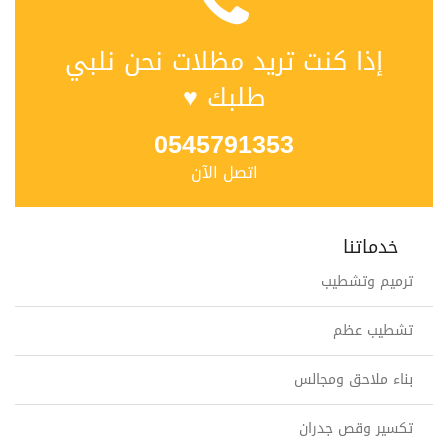
إذا كنت تريد مظلات نحن نلبي
طلبك ♥
0545791353
اتصل الآن
خدماتنا
ترميم وتشطيب
تشطيب عظم
بناء ملاحق ومجالس
تكسير وقص جدران