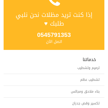
إذا كنت تريد مظلات نحن نلبي
طلبك ♥
0545791353
اتصل الآن
خدماتنا
ترميم وتشطيب
تشطيب عظم
بناء ملاحق ومجالس
تكسير وقص جدران